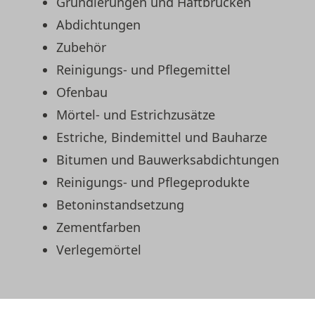
Grundierungen und Haftbrücken
Bauchemie
Abdichtungen
Baufachmarkt
Zubehör
Reinigungs- und Pflegemittel
Leistungen
Ofenbau
Mörtel- und Estrichzusätze
Leistungsübersicht
Estriche, Bindemittel und Bauharze
Bitumen und Bauwerksabdichtungen
Mustergarten
Reinigungs- und Pflegeprodukte
Fliesenausstellung
Betoninstandsetzung
Zementfarben
Betontankstelle
Verlegemörtel
Lager
Lieferservice | Logistik