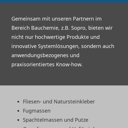
Produkte
Gemeinsam mit unseren Partnern im
Bereich Bauchemie, z.B. Sopro, bieten wir
Produktübersicht
nicht nur hochwertige Produkte und
innovative Systemlösungen, sondern auch
Rohbau | Hochbau
anwendungsbezogenes und
Tiefbau
praxisorientiertes Know-how.
Innenausbau | Trockenbau
Fliesen
Fliesen- und Natursteinkleber
Gartenbaustoffe
Fugmassen
Dachprodukte | Fassade
Spachtelmassen und Putze