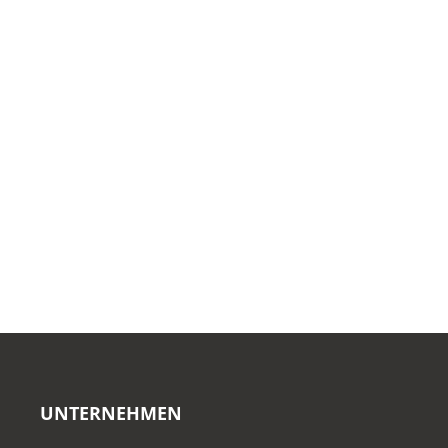
Aktuelles
Angebote | Aktionen
Prospekte | Kataloge
News
Kontakt
UNTERNEHMEN