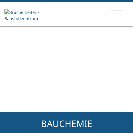
Unternehmen
Brucherseifer
Historie
Karriere
Ansprechpartner
BAUCHEMIE
Partner